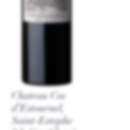
Chateau Cos
d’Estournel,
Saint-Estephe