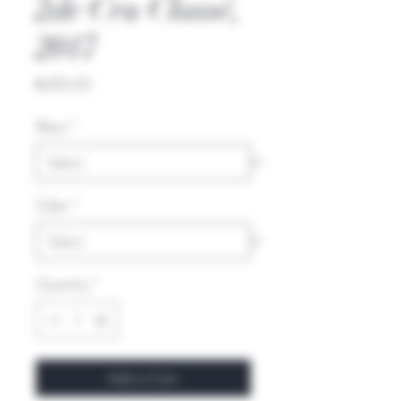
2de Cru Classé,
2017
Price
€215.00
Kleur
*
Color
*
Quantity
*
Add to Cart