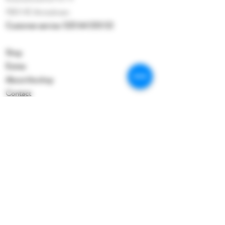
1183 HE Amstelveen
Customer service:
020 64 333 02
Shop
Extras
About the shop
Contact
Follow our weekly updates on
Facebook
Or sign up for our newsletter
Subscribe Now