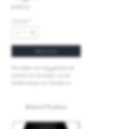
Price
€599.50
Quantity
*
Add to Cart
We hebben een lang gekoesterde
eerbied voor de whisky's van de
distilleerderijen van Clynelish en
Caol Ila. Sinds ELEUTHERA, onze
eerste blend uitgebracht in 2002,
weten we dat deze
Related Products
twee single malt whisky's kunnen elk
aanvullen andere voortreffelijk.
We hebben gekozen voor TOBIAS