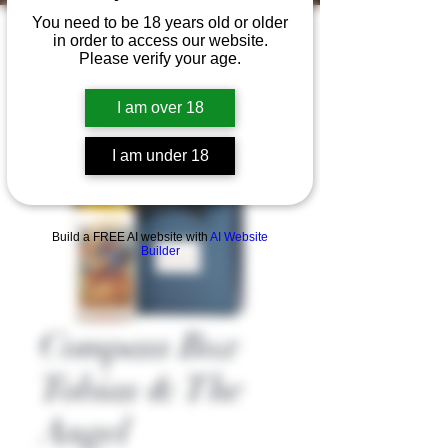
You need to be 18 years old or older
in order to access our website.
Please verify your age.
I am over 18
I am under 18
Build a FREE AI website with
AI Website
Builder
Compass Box
Tobias & The
Angel