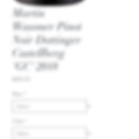
Martin
Wassmer Pinot
Noir Dottinger
Castellberg
'GC' 2018
Price
€85.00
Kleur
*
Color
*