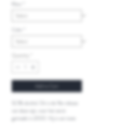
Kleur
*
Color
*
Quantity
*
Add to Cart
12,5% alcohol. Dit is de 16e release
van deze wijn, voor het eerst
gemaakt in 2000. Hij is van twee
oude wijngaarden en 2018 was een