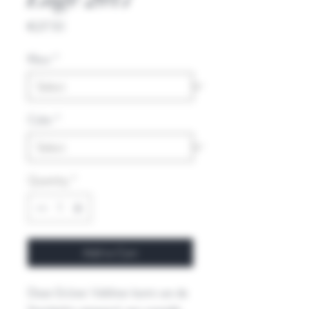
Price
€27.50
Kleur
*
Color
*
Quantity
*
Add to Cart
Deze Grüner Veltliner komt van de