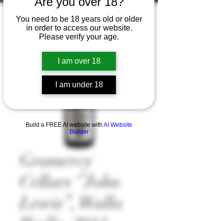
Are you over 18?
You need to be 18 years old or older
in order to access our website.
Please verify your age.
I am over 18
I am under 18
Build a FREE AI website with
AI Website
Builder
Gramercy
Cellars ‘’John
Lewis’’, Walla