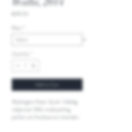
Walla, 2014
Price
€89.50
Kleur
*
Quantity
*
Add to Cart
Washington State. Syrah. Volledig
robijnrood. Wild, muskusachtig
parfum van framboos en mineralen.
Indringende, sappige, extreem