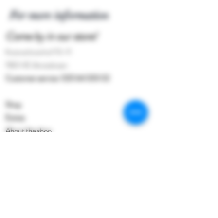
For more information
Come by in our store!
Kostverlorenhof 10-11
1183 HE Amstelveen
Customer service:
020 64 333 02
Shop
Extras
About the shop
Contact
Follow our weekly updates on
Facebook