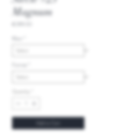
Magnum
Price
€399.00
Kleur
*
Format
*
Quantity
*
Add to Cart