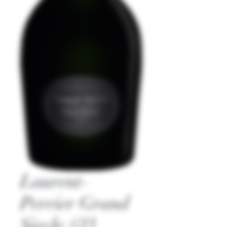
Laurent-
Perrier Grand
Siecle #23