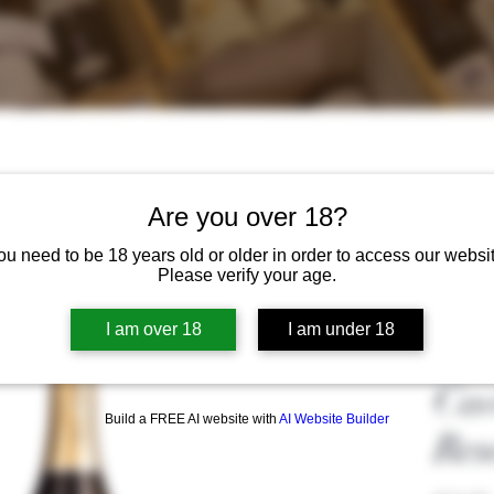
Are you over 18?
ou need to be 18 years old or older in order to access our websit
Please verify your age.
Mo
I am over 18
I am under 18
Ex
Cav
Build a FREE AI website with
AI Website Builder
Res