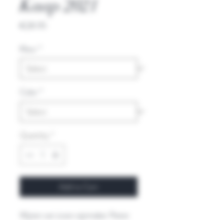
Kaap 2021
Price
€28.95
Kleur
*
Color
*
Quantity
*
Add to Cart
Wijnen van icoon wijnmaker Pieter