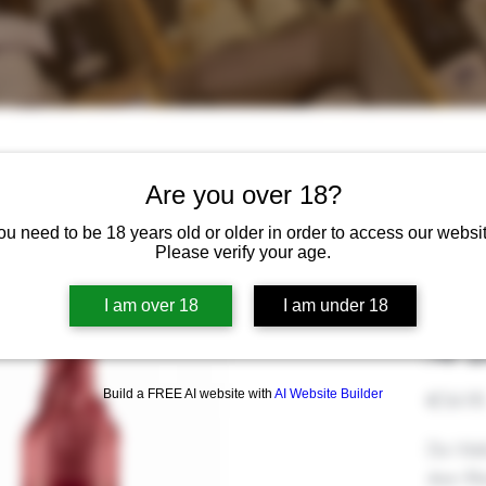
Are you over 18?
ou need to be 18 years old or older in order to access our websit
Please verify your age.
Vil
I am over 18
I am under 18
M 2
Build a FREE AI website with
AI Website Builder
€54.95
De Vila
door Me